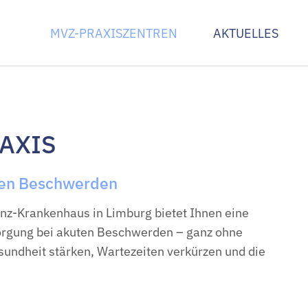
MVZ-PRAXISZENTREN
AKTUELLES
zentrum
Innenstadt Limburg
Am Krankenhau
ogie und
Praxis Gefäßmedizin
Praxis Chirurgi
Praxis Neurologie
Praxis Innere 
AXIS
ologie
Praxis Urologie Limburg
Praxis Orthopä
logie
gie
uten Beschwerden
pädie Limburg
enz-Krankenhaus in Limburg bietet Ihnen eine
sorgung bei akuten Beschwerden – ganz ohne
sundheit stärken, Wartezeiten verkürzen und die