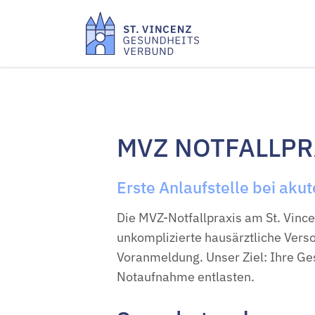
Gesundheitszentrum
Gesundheits
St. Anna Hadamar
Schafsberg
Praxis Innere Medizin
Praxis Angiol
Praxis Orthopädie Hadamar
Gefäßchirurgie
MVZ NOTFALLPR
Praxis Urologie Hadamar
Praxis Diabet
Sprech­stunde Gefäß­
Praxis Gynäko
chirurgie
Praxis Onkolo
Erste Anlaufstelle bei ak
Sprechstunde
Praxis Ortho
Viszeralchirurgie
Die MVZ-Notfallpraxis am St. Vinc
unkomplizierte hausärztliche Ver
Voranmeldung. Unser Ziel: Ihre Ge
Notaufnahme entlasten.