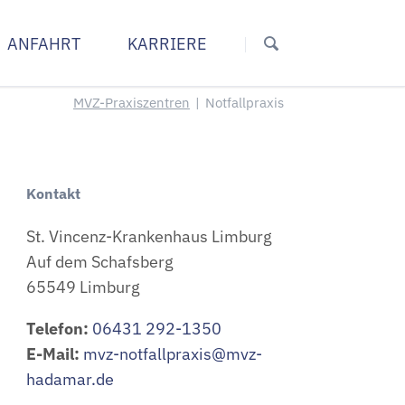
Navigation
überspringen
ANFAHRT
KARRIERE
s Diez
In Wallmerod
MVZ-Praxiszentren
Notfallpraxis
e Diez
Praxis Allgemeinmedizin
Medizin Diez
die Diez
Kontakt
St. Vincenz-Krankenhaus Limburg
Auf dem Schafsberg
65549 Limburg
Telefon:
06431 292-1350
E-Mail:
mvz-notfallpraxis@mvz-
hadamar.de