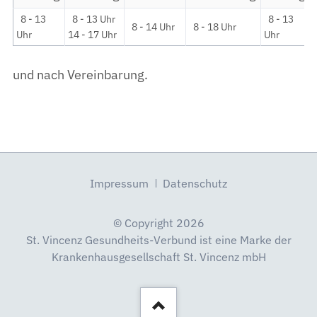
8 - 13
8 - 13 Uhr
8 - 13
8 - 14 Uhr
8 - 18 Uhr
Uhr
14 - 17 Uhr
Uhr
und nach Vereinbarung.
Navigation
Impressum
Datenschutz
überspringen
© Copyright 2026
St. Vincenz Gesundheits-Verbund ist eine Marke der
Krankenhausgesellschaft St. Vincenz mbH